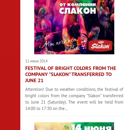
11 июня 2014
FESTIVAL OF BRIGHT COLORS FROM THE
COMPANY "SLAKON" TRANSFERRED TO
JUNE 21
Attention! Due to weather conditions, the festival of
bright colors from the company "Slakon" transferred
to June 21 (Saturday). The event will be held from
14:00 to 17:30 on the…