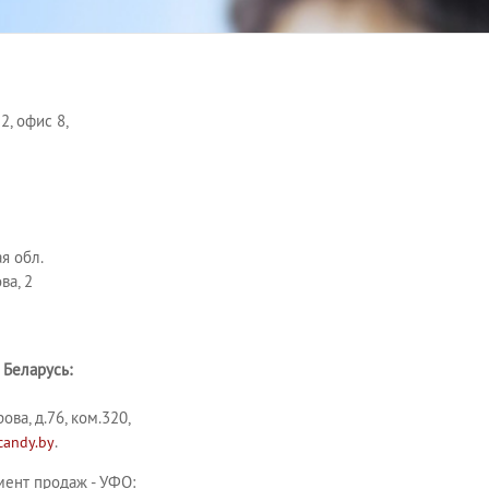
 2, офис 8,
я обл.
ва, 2
Беларусь:
рова, д.76, ком.320,
.
candy.by
ент продаж - УФО: