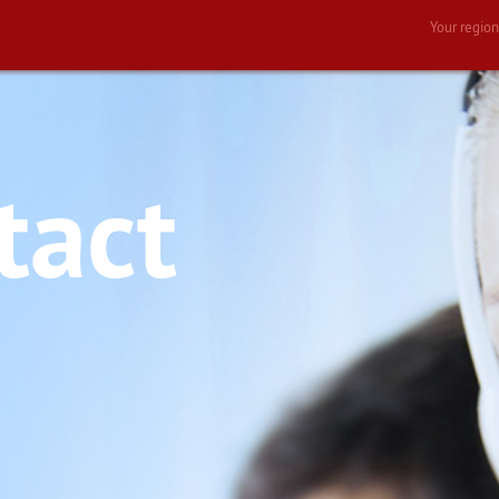
Your regio
tact