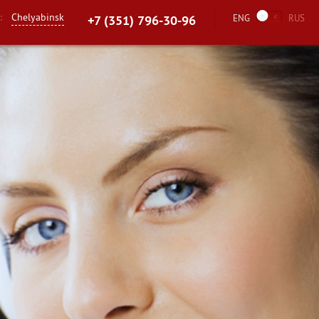
Chelyabinsk
n:
ENG
RUS
+7 (351) 796-30-96