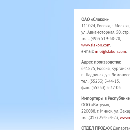
ОАО «Слакон»
,
111024, Россия, г. Москва,
ул. Авиамоторная, 50, стр.
тел.: (499) 519-68-28,
,
www.slakon.com
e-mail:
.
info@slakon.com
Адрес производства:
641875, Россия, Курганска
г. Шадринск, ул. Ломоносо
тел. (35253) 5-44-15,
факс (35253) 5-37-03
Импортеры в Республике 
ООО «Витрум»,
220088, г. Минск, ул. Заха
тел.(017) 294-54-23,
www.
ОТДЕЛ ПРОДАЖ
Департам